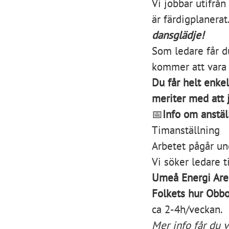
Vi jobbar utifrån
är färdigplanerat
dansglädje!
Som ledare får d
kommer att vara 
Du får helt enke
meriter med att
📅
Info om anstäl
Timanställning
Arbetet pågår un
Vi söker ledare 
Umeå Energi Aren
Folkets hur Obbo
ca 2-4h/veckan.
Mer info får du 