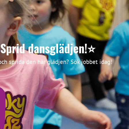
 Sprid dansglädjen!⭐
 och sprida den här glädjen? Sök jobbet idag!