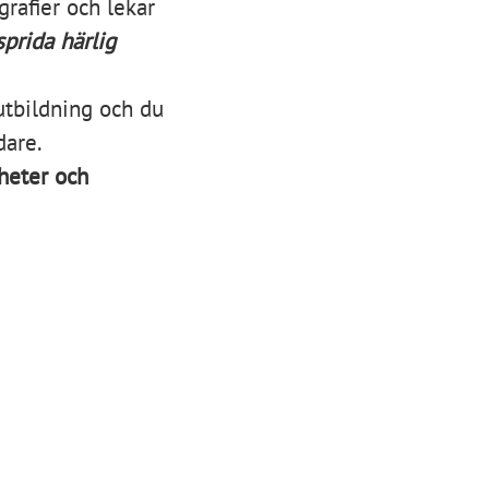
grafier och lekar
sprida härlig
utbildning och du
dare.
nheter och