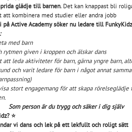
prida glädje till barnen
. Det kan knappast bli rolig
 att kombinera med studier eller andra jobb
 på Active Academy söker nu ledare till FunkyKid
:
beta med barn
h rytmen given i kroppen och älskar dans
 att leda aktiviteter för barn, gärna yngre barn, alt
rund och varit ledare för barn i något annat samma
barnpassning)
visa stort engagemang för att skapa rörelseglädje
en.
Som person är du trygg och säker i dig själv
idz?
⭐
dar vi dans och lek på ett lekfullt och roligt sätt