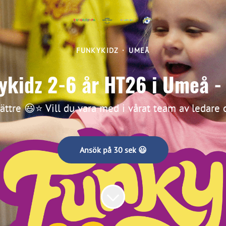
FUNKYKIDZ
·
UMEÅ
ykidz 2-6 år HT26 i Umeå -
 bättre 😃⭐ Vill du vara med i vårat team av ledare
Ansök på 30 sek 😃