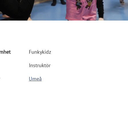
amhet
Funkykidz
Instruktör
Umeå