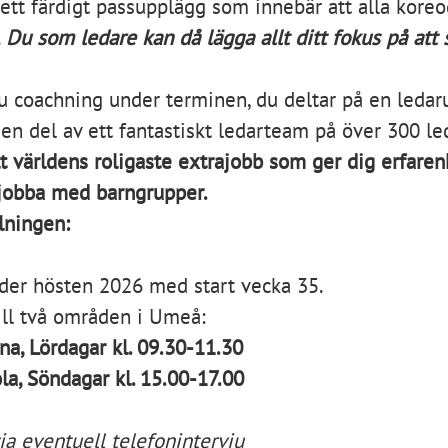
 ett färdigt passupplägg som innebär att alla koreo
.
Du som ledare kan då lägga allt ditt fokus på att 
u coachning under terminen, du deltar på en ledar
en del av ett fantastiskt ledarteam på över 300 le
lt världens roligaste extrajobb som ger dig erfare
 jobba med barngrupper.
lningen:
der hösten 2026 med start vecka 35.
till två områden i Umeå:
a, Lördagar kl. 09.30-11.30
la, Söndagar kl. 15.00-17.00
via eventuell telefonintervju