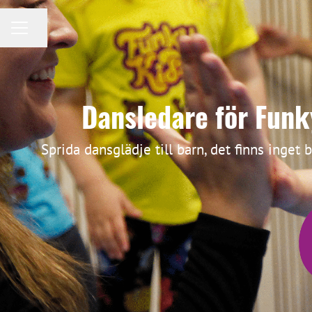
KARRIÄRMENY
Dela sidan
Dansledare för Funk
Sprida dansglädje till barn, det finns inget