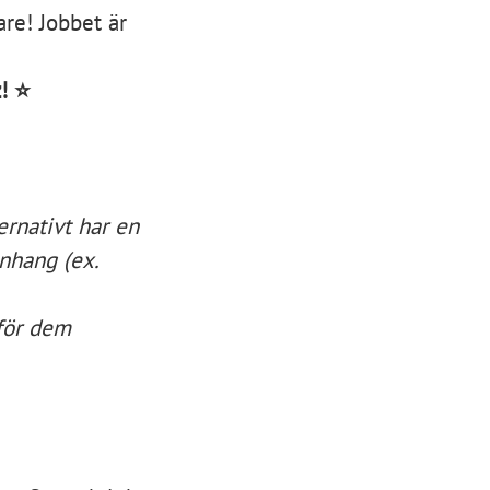
are! Jobbet är
z! ⭐
ernativt har en
nhang (ex.
 för dem