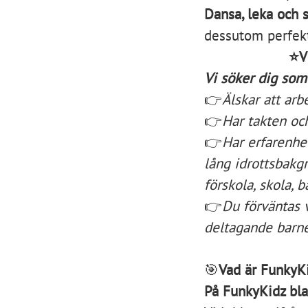
Dansa, leka och s
dessutom perfekt
⭐Vi
Vi söker dig som
👉
Älskar att ar
👉
Har takten oc
👉
Har erfarenhet
lång idrottsbakg
förskola, skola, 
👉
Du förväntas 
deltagande barn
🎯
Vad är FunkyK
På FunkyKidz blan