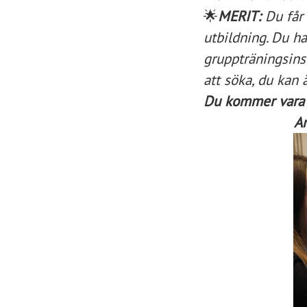
🌟
MERIT:
Du får 
utbildning. Du h
gruppträningsinst
att söka, du kan
Du kommer vara de
An