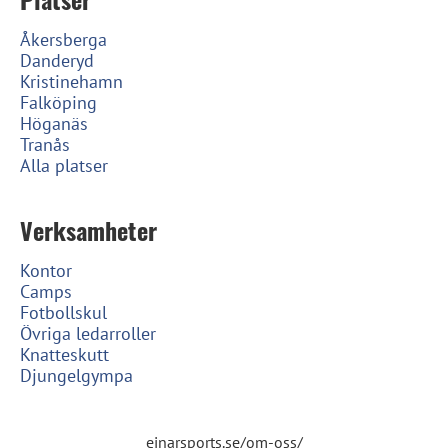
Åkersberga
Danderyd
Kristinehamn
Falköping
Höganäs
Tranås
Alla platser
Verksamheter
Kontor
Camps
Fotbollskul
Övriga ledarroller
Knatteskutt
Djungelgympa
einarsports.se/om-oss/